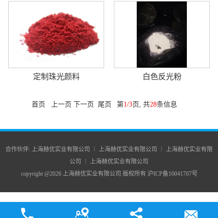
定制珠光颜料
白色反光粉
首页 上一页
下一页
尾页
第
1/3
页, 共
28
条信息
合作伙伴:
上海赫优实业有限公司
︱
上海赫优实业有限公司
︱
上海赫优实业有限
公司
︱
上海赫优实业有限公司
copyright @2026 上海赫优实业有限公司 版权所有
沪ICP备16041707号