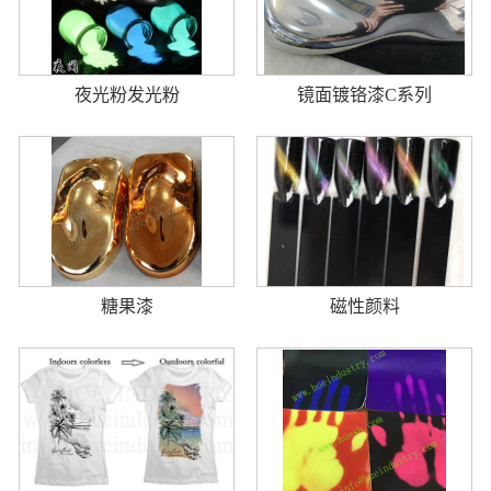
夜光粉发光粉
镜面镀铬漆C系列
糖果漆
磁性颜料